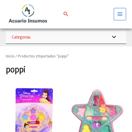
Ir
al
Buscar
contenido
Main
Menu
Categorias
Alternar
menú
Inicio
/ Productos etiquetados “poppi”
poppi