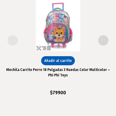
Añadir al carrito
Mochila Carrito Perro 18 Pulgadas 3 Ruedas Color Multicolor –
Phi Phi Toys
$
79900