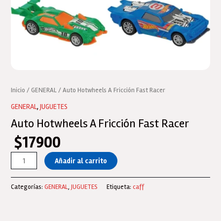
Inicio
/
GENERAL
/ Auto Hotwheels A Fricción Fast Racer
GENERAL
,
JUGUETES
Auto Hotwheels A Fricción Fast Racer
$
17900
Auto
Añadir al carrito
Hotwheels
A
Categorías:
GENERAL
,
JUGUETES
Etiqueta:
caff
Fricción
Fast
Racer