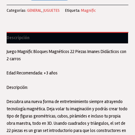
Magnéticos
Didácticos
Categorías:
GENERAL
,
JUGUETES
Etiqueta:
Magnific
-
Imanes
Magnéticos
Tiles
Descripción
Con
Vehiculos-
Juego Magnific Bloques Magnéticos 22 Piezas Imanes Didácticos con
Magnific
2 carros
cantidad
Edad Recomendada: +3 años
Descripción:
Descubra una nueva forma de entretenimiento siempre atrayendo
tecnología magnética. Deja volar tu imaginación y podrás crear todo
tipo de figuras geométricas; cubos, pirámides e incluso tu propia
obra maestra, todo en 3D. Usando cuadrados y triángulos, el set de
22 piezas es un gran set introductorio para que los constructores en