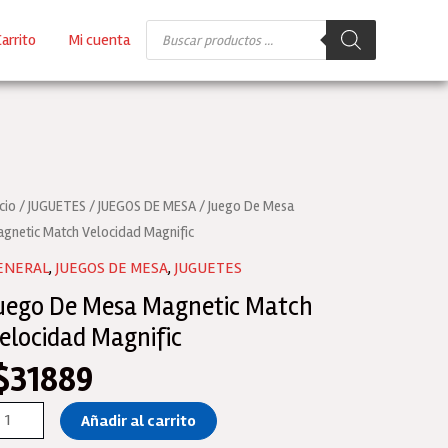
Búsqueda
arrito
Mi cuenta
de
productos
icio
/
JUGUETES
/
JUEGOS DE MESA
/ Juego De Mesa
gnetic Match Velocidad Magnific
ENERAL
,
JUEGOS DE MESA
,
JUGUETES
uego De Mesa Magnetic Match
elocidad Magnific
$
31889
ego
Añadir al carrito
e