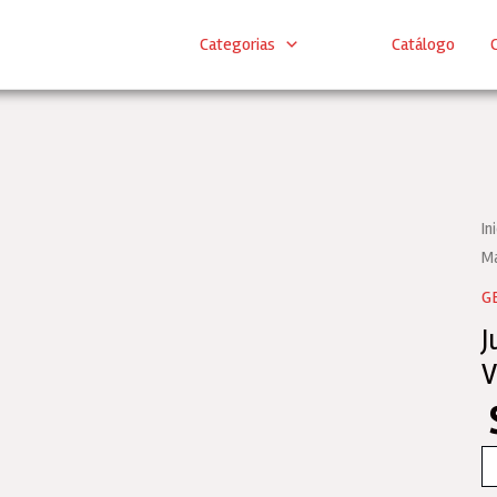
Categorias
Catálogo
C
In
Ma
G
J
V
Ju
D