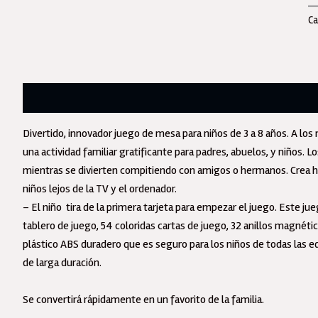
M
Ca
Ma
M
Ve
Ma
Descripción
ca
Divertido, innovador juego de mesa para niños de 3 a 8 años. A lo
una actividad familiar gratificante para padres, abuelos, y niños.
mientras se divierten compitiendo con amigos o hermanos. Crea ho
niños lejos de la TV y el ordenador.
– El niño tira de la primera tarjeta para empezar el juego. Este 
tablero de juego, 54 coloridas cartas de juego, 32 anillos magnét
plástico ABS duradero que es seguro para los niños de todas las e
de larga duración.
Se convertirá rápidamente en un favorito de la familia.