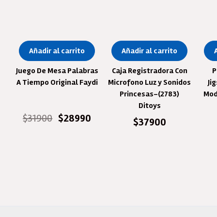
Añadir al carrito
Añadir al carrito
Juego De Mesa Palabras
Caja Registradora Con
P
A Tiempo Original Faydi
Microfono Luz y Sonidos
Ji
Princesas-(2783)
Mod
Ditoys
El
El
$
31900
$
28990
$
37900
precio
precio
original
actual
era:
es:
$31900.
$28990.