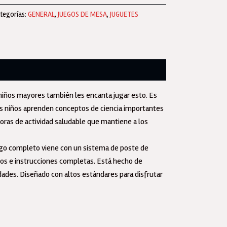
esa
tegorías:
GENERAL
,
JUEGOS DE MESA
,
JUGUETES
gnetic
atch
locidad
gnific
ntidad
s niños mayores también les encanta jugar esto. Es
 Los niños aprenden conceptos de ciencia importantes
ras de actividad saludable que mantiene a los
juego completo viene con un sistema de poste de
icos e instrucciones completas. Está hecho de
dades. Diseñado con altos estándares para disfrutar