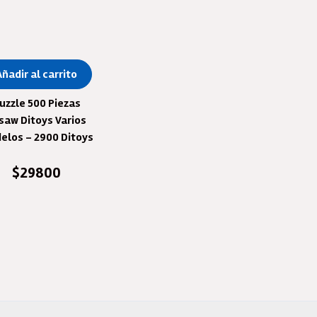
Añadir al carrito
uzzle 500 Piezas
gsaw Ditoys Varios
elos – 2900 Ditoys
$
29800