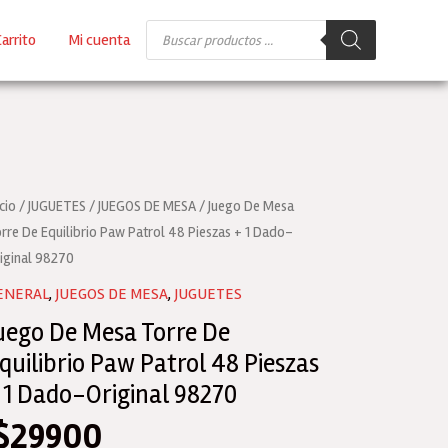
Búsqueda
arrito
Mi cuenta
de
productos
icio
/
JUGUETES
/
JUEGOS DE MESA
/ Juego De Mesa
rre De Equilibrio Paw Patrol 48 Pieszas + 1 Dado-
iginal 98270
ENERAL
,
JUEGOS DE MESA
,
JUGUETES
uego De Mesa Torre De
quilibrio Paw Patrol 48 Pieszas
 1 Dado-Original 98270
$
29900