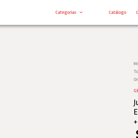
Categorias
Catálogo
C
In
To
Or
G
J
E
+