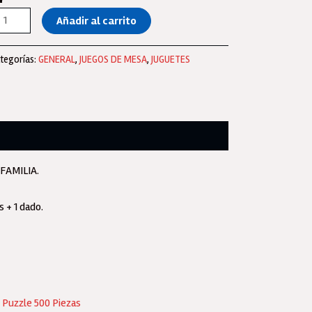
ego
Añadir al carrito
e
esa
tegorías:
GENERAL
,
JUEGOS DE MESA
,
JUGUETES
rre
e
uilibrio
aw
trol
8
 FAMILIA.
eszas
 + 1 dado.
ado-
iginal
8270
ntidad