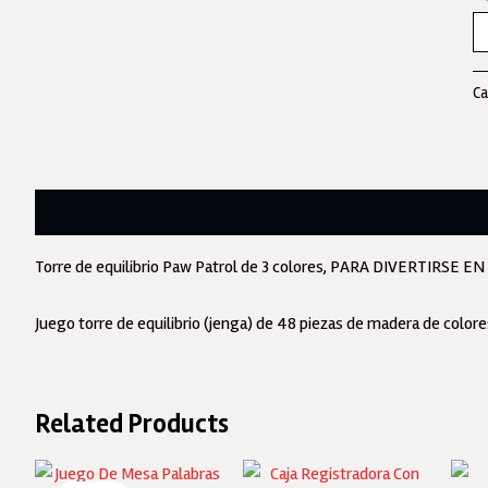
Ju
D
M
Ca
To
D
Eq
P
Descripción
Pa
4
Torre de equilibrio Paw Patrol de 3 colores, PARA DIVERTIRSE EN
Pi
+
Juego torre de equilibrio (jenga) de 48 piezas de madera de colores
1
D
Or
Related Products
9
ca