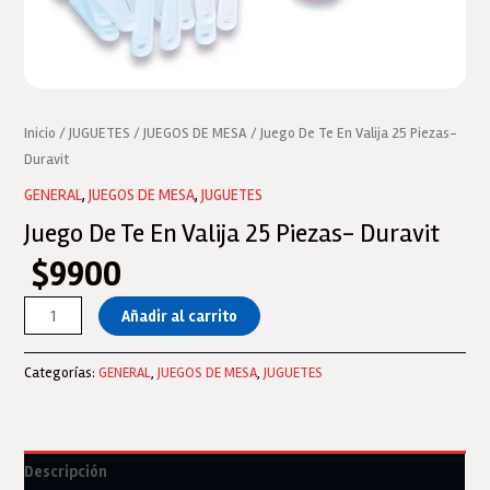
Inicio
/
JUGUETES
/
JUEGOS DE MESA
/ Juego De Te En Valija 25 Piezas-
Duravit
GENERAL
,
JUEGOS DE MESA
,
JUGUETES
Juego De Te En Valija 25 Piezas- Duravit
$
9900
Juego
Añadir al carrito
De
Te
Categorías:
GENERAL
,
JUEGOS DE MESA
,
JUGUETES
En
Valija
25
Piezas-
Descripción