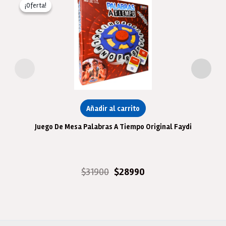
¡Oferta!
¡Oferta!
Añadir al carrito
Juego De Mesa Palabras A Tiempo Original Faydi
El
El
$
31900
$
28990
precio
precio
original
actual
era:
es:
$31900.
$28990.