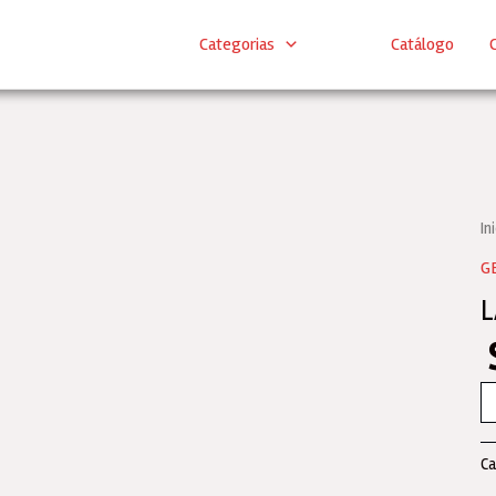
Categorias
Catálogo
C
In
G
L
L
CA
S
Ca
1