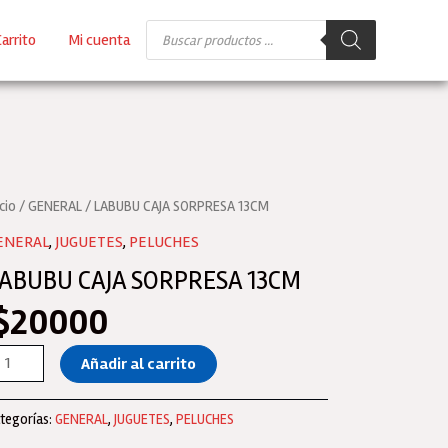
Búsqueda
arrito
Mi cuenta
de
productos
icio
/
GENERAL
/ LABUBU CAJA SORPRESA 13CM
ENERAL
,
JUGUETES
,
PELUCHES
ABUBU CAJA SORPRESA 13CM
$
20000
ABUBU
Añadir al carrito
JA
ORPRESA
tegorías:
GENERAL
,
JUGUETES
,
PELUCHES
3CM