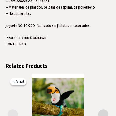
– Para edades de 3 a 12 años
– Materiales de plástico, pelotas de espuma de polietileno
– No utiliza pilas
Juguete NO TOXICO, fabricado sin ftalatos ni colorantes.
PRODUCTO 100% ORIGINAL
CON LICENCIA
Related Products
¡Oferta!
¡Oferta!