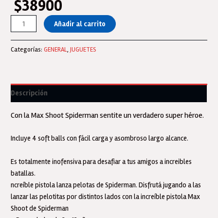
$
38900
Lanza
Añadir al carrito
Pelotas
Pistola
Categorías:
GENERAL
,
JUGUETES
Spiderman
Max
Shoot-
1545
Descripción
Ditoys
cantidad
Con la Max Shoot Spiderman sentite un verdadero super héroe.
Incluye 4 soft balls con fácil carga y asombroso largo alcance.
Es totalmente inofensiva para desafiar a tus amigos a increibles
batallas.
ncreíble pistola lanza pelotas de Spiderman. Disfrutá jugando a las
lanzar las pelotitas por distintos lados con la increíble pistola Max
Shoot de Spiderman