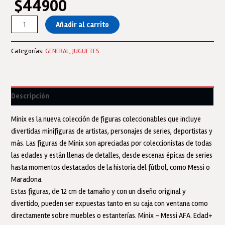
$
44900
Minix
Añadir al carrito
Muñeco
Lionel
Categorías:
GENERAL
,
JUGUETES
Messi
Argentina
Muñeco
Figura
Descripción
12
Cm
Minix es la nueva colección de figuras coleccionables que incluye
cantidad
divertidas minifiguras de artistas, personajes de series, deportistas y
más. Las figuras de Minix son apreciadas por coleccionistas de todas
las edades y están llenas de detalles, desde escenas épicas de series
hasta momentos destacados de la historia del fútbol, como Messi o
Maradona.
Estas figuras, de 12 cm de tamaño y con un diseño original y
divertido, pueden ser expuestas tanto en su caja con ventana como
directamente sobre muebles o estanterías. Minix – Messi AFA. Edad+