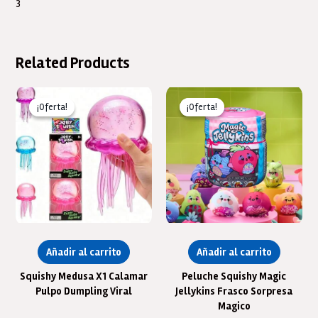
3
Related Products
¡Oferta!
¡Oferta!
¡Oferta!
¡Oferta!
Añadir al carrito
Añadir al carrito
Squishy Medusa X1 Calamar
Peluche Squishy Magic
Pulpo Dumpling Viral
Jellykins Frasco Sorpresa
Magico