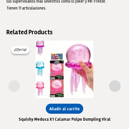
sus supervillanos más siniestros como El Joker y Mr. Freeze.
Tienen 11 articulaciones.
Related Products
¡Oferta!
¡Oferta!
Añadir al carrito
Squishy Medusa X1 Calamar Pulpo Dumpling Viral