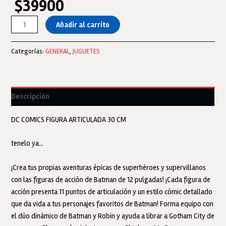
$
39900
Muñeco
Añadir al carrito
Figura
Articulada
Categorías:
GENERAL
,
JUGUETES
Batman
–
VS
DC
Descripción
30
CM
DC COMICS FIGURA ARTICULADA 30 CM
-
ORIGINAL
tenelo ya…
cantidad
¡Crea tus propias aventuras épicas de superhéroes y supervillanos
con las figuras de acción de Batman de 12 pulgadas! ¡Cada figura de
acción presenta 11 puntos de articulación y un estilo cómic detallado
que da vida a tus personajes favoritos de Batman! Forma equipo con
el dúo dinámico de Batman y Robin y ayuda a librar a Gotham City de