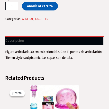
MUÑECO
Añadir al carrito
ROBIN
ARTICULADO
Categorías:
GENERAL
,
JUGUETES
30
CM
DC
ORIGINAL
Descripción
cantidad
Figura articulada 30 cm coleccionable. Con 11 puntos de articulación.
Tienen style sculptcomic. Las capas son de tela.
Related Products
¡Oferta!
¡Oferta!