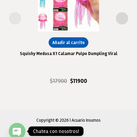
Añadir al carrito
Squishy Medusa X1 Calamar Pulpo Dumpling Viral
El
El
$
17900
$
11900
precio
precio
original
actual
era:
es:
$17900.
$11900.
Copyright © 2026 | Acuario Insumos
Chatea con nosotros!