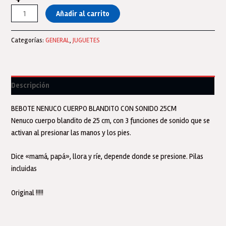
Nenuco
Añadir al carrito
Bebote
Bebe
Categorías:
GENERAL
,
JUGUETES
Soft
De
25cm
Bebe
Descripción
Habla
Y
BEBOTE NENUCO CUERPO BLANDITO CON SONIDO 25CM
Ríe
Nenuco cuerpo blandito de 25 cm, con 3 funciones de sonido que se
3
activan al presionar las manos y los pies.
Funciones
cantidad
Dice «mamá, papá», llora y ríe, depende donde se presione. Pilas
incluidas
Original !!!!!