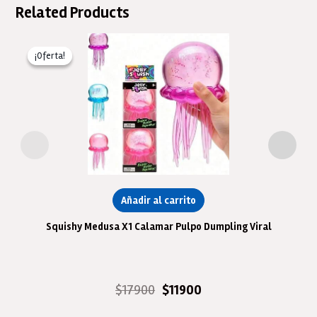
Related Products
¡Oferta!
¡Oferta!
Añadir al carrito
Squishy Medusa X1 Calamar Pulpo Dumpling Viral
El
El
$
17900
$
11900
precio
precio
original
actual