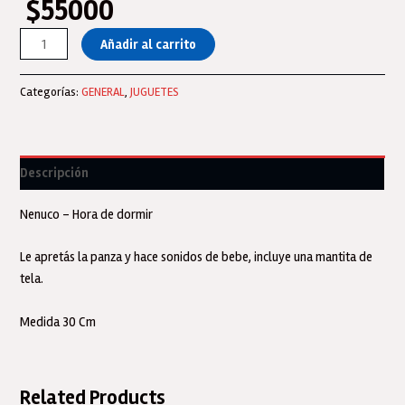
$
55000
Nenuco
Añadir al carrito
Bebote
Dormimos!
Categorías:
GENERAL
,
JUGUETES
Bebe
Con
Sonido
Baby
Descripción
Talks
Original
Nenuco – Hora de dormir
cantidad
Le apretás la panza y hace sonidos de bebe, incluye una mantita de
tela.
Medida 30 Cm
Related Products