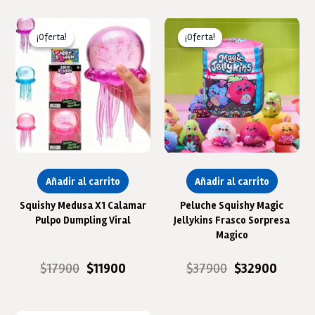
¡Oferta!
¡Oferta!
¡Oferta!
¡Oferta!
Añadir al carrito
Añadir al carrito
Squishy Medusa X1 Calamar
Peluche Squishy Magic
Pulpo Dumpling Viral
Jellykins Frasco Sorpresa
Magico
El
El
El
El
$
17900
$
11900
$
37900
$
32900
precio
precio
precio
precio
original
actual
original
actual
era:
es:
era:
es:
$17900.
$11900.
$37900.
$32900.