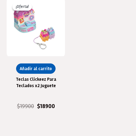
¡Oferta!
¡Oferta!
Añadir al carrito
Teclas Clickeez Para
Teclados x2 Juguete
El
El
$
19900
$
18900
precio
precio
original
actual
era:
es:
$19900.
$18900.