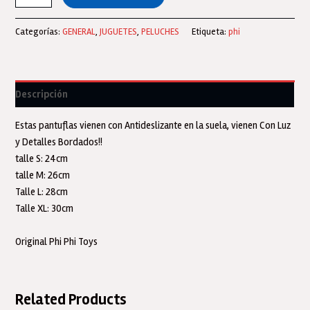
De
Peluche
Categorías:
GENERAL
,
JUGUETES
,
PELUCHES
Etiqueta:
phi
Capitán
América
Con
Luz
Descripción
Marvel
Phi
Estas pantuflas vienen con Antideslizante en la suela, vienen Con Luz
Phi
y Detalles Bordados!!
Toys
talle S: 24cm
cantidad
talle M: 26cm
Talle L: 28cm
Talle XL: 30cm
Original Phi Phi Toys
Related Products