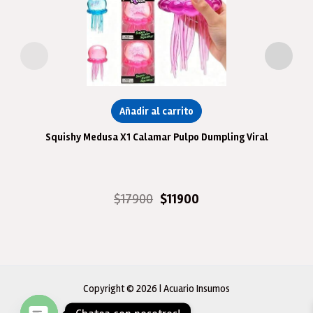
Añadir al carrito
Squishy Medusa X1 Calamar Pulpo Dumpling Viral
El
El
$
17900
$
11900
precio
precio
original
actual
era:
es:
$17900.
$11900.
Copyright © 2026 | Acuario Insumos