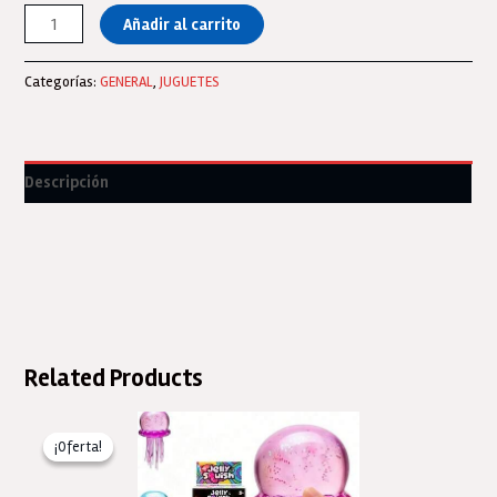
Paw
Añadir al carrito
Patrol
Bingo
Categorías:
GENERAL
,
JUGUETES
Shapes
En
Caja
-
Descripción
Vulcanita
cantidad
Related Products
¡Oferta!
¡Oferta!