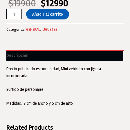
$
19900
$
12990
El
El
precio
precio
Paw
Añadir al carrito
original
actual
Patrol
era:
es:
Mini
Categorías:
GENERAL
,
JUGUETES
$19900.
$12990.
vehiculo
con
figura
incorporada
Descripción
Original
cantidad
Precio publicado es por unidad, Mini vehiculo con figura
incorporada.
Surtido de personajes
Medidas: 7 cm de ancho y 6 cm de alto
Related Products