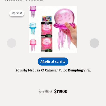
¡Oferta!
¡Oferta!
Añadir al carrito
Squishy Medusa X1 Calamar Pulpo Dumpling Viral
El
El
$
17900
$
11900
precio
precio
original
actual
era:
es: