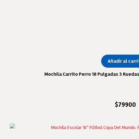
Añadir al carri
Mochila Carrito Perro 18 Pulgadas 3 Ruedas 
$
79900