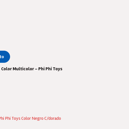
to
Color Multicolor – Phi Phi Toys