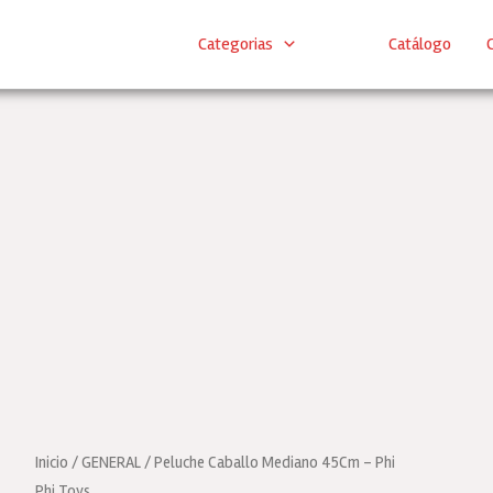
Categorias
Catálogo
C
Inicio
/
GENERAL
/ Peluche Caballo Mediano 45Cm – Phi
Phi Toys