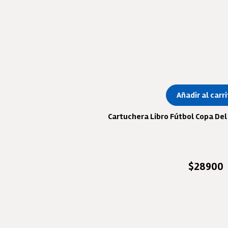
Añadir al carri
Cartuchera Libro Fútbol Copa Del
$
28900