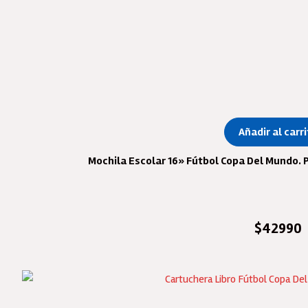
Añadir al carri
Mochila Escolar 16» Fútbol Copa Del Mundo. P
$
42990