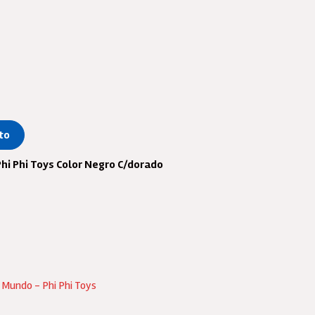
to
hi Phi Toys Color Negro C/dorado