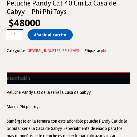
Peluche Pandy Cat 40 Cm La Casa de
Gabyy – Phi Phi Toys
$
48000
Peluche
Añadir al carrito
Pandy
Cat
Categorías:
GENERAL
,
JUGUETES
,
PELUCHES
Etiqueta:
phi
40
Cm
La
Casa
Descripción
de
Gabyy
Peluche Pandy Cat de la serie la Casa de Gabyy
-
Phi
Marca: Phi phi toys.
Phi
Toys
Sumérgete en la ternura con este adorable peluche Pandy Cat de la
cantidad
popular serie la Casa de Gabyy. Especialmente diseñado para los
más pequeños, este peluche es perfecto para abrazar y jugar.