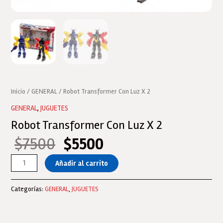
Inicio
/
GENERAL
/ Robot Transformer Con Luz X 2
GENERAL
,
JUGUETES
Robot Transformer Con Luz X 2
$
7500
$
5500
El
El
precio
precio
Robot
Añadir al carrito
original
actual
Transformer
era:
es:
Con
Categorías:
GENERAL
,
JUGUETES
$7500.
$5500.
Luz
X
2