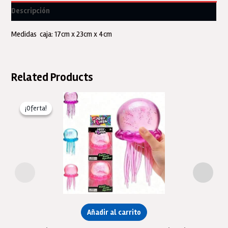
cantidad
Descripción
Medidas caja: 17cm x 23cm x 4cm
Related Products
¡Oferta!
¡Oferta!
Añadir al carrito