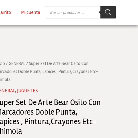
Búsqueda
arrito
Mi cuenta
de
productos
icio
/
GENERAL
/ Super Set De Arte Bear Osito Con
rcadores Doble Punta, Lapices , Pintura,Crayones Etc-
imola
ENERAL
,
JUGUETES
uper Set De Arte Bear Osito Con
arcadores Doble Punta,
apices , Pintura,Crayones Etc-
himola