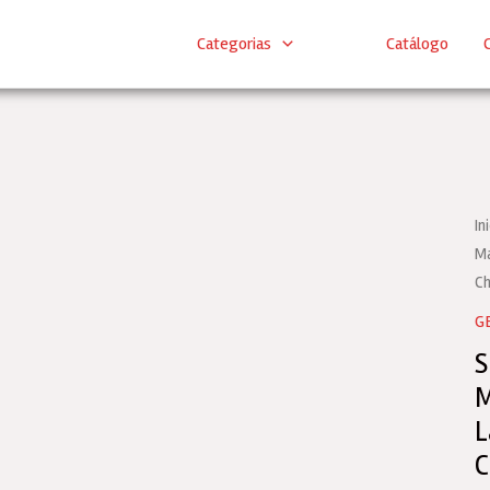
Categorias
Catálogo
C
In
Ma
Ch
G
S
M
L
C