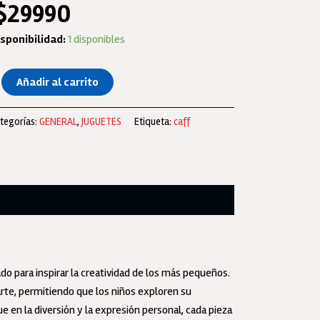
$
29990
sponibilidad:
1 disponibles
per
Añadir al carrito
t
e
tegorías:
GENERAL
,
JUGUETES
Etiqueta:
caff
te
ar
ito
on
rcadores
ble
nta,
pices
o para inspirar la creatividad de los más pequeños.
arte, permitiendo que los niños exploren su
ntura,Crayones
e en la diversión y la expresión personal, cada pieza
c-