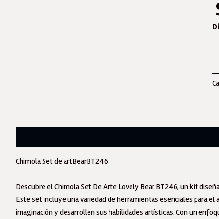
Di
Su
Se
D
Ca
Ar
Be
Os
C
Descripción
Ma
Do
Chimola Set de artBearBT246
Pu
La
Descubre el Chimola Set De Arte Lovely Bear BT246, un kit diseñad
,
Este set incluye una variedad de herramientas esenciales para el 
Pi
imaginación y desarrollen sus habilidades artísticas. Con un enfoqu
Et