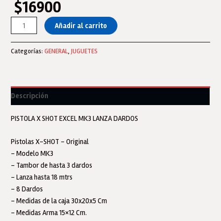
$
16900
X-
Añadir al carrito
shot
Pistola
Categorías:
GENERAL
,
JUGUETES
Revolver
Mk
3
Excel
Descripción
Lanza
Dardos
PISTOLA X SHOT EXCEL MK3 LANZA DARDOS
Original
cantidad
Pistolas X-SHOT – Original
– Modelo MK3
– Tambor de hasta 3 dardos
– Lanza hasta 18 mtrs
– 8 Dardos
– Medidas de la caja 30x20x5 Cm
– Medidas Arma 15×12 Cm.