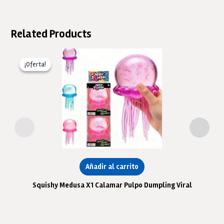
Related Products
¡Oferta!
¡Oferta!
Añadir al carrito
Squishy Medusa X1 Calamar Pulpo Dumpling Viral